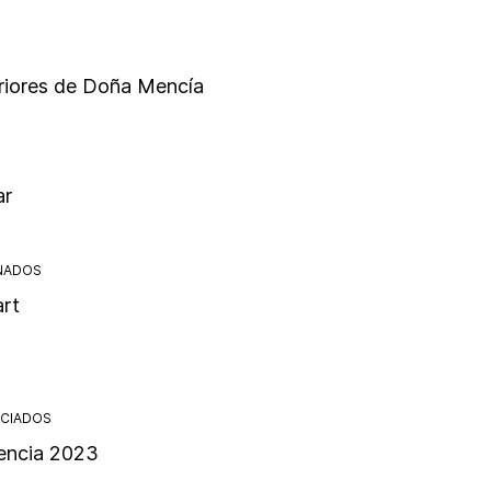
riores de Doña Mencía
ar
NADOS
rt
CIADOS
ncia 2023