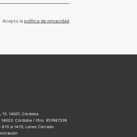
Acepto la
política de privacidad
, 15. 14001. Córdoba
. 14003. Córdoba / tfno. 957487338
8.15 a 14.15; Lunes Cerrado
istración