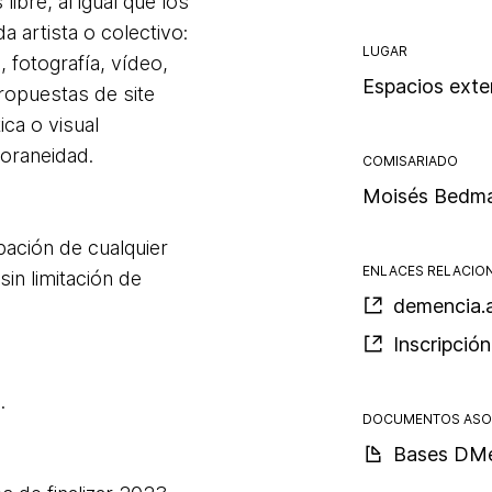
ibre, al igual que los
 artista o colectivo:
LUGAR
, fotografía, vídeo,
Espacios exte
ropuestas de site
ica o visual
poraneidad.
COMISARIADO
Moisés Bedm
pación de cualquier
ENLACES RELACIO
sin limitación de
demencia.a
Inscripción
o.
DOCUMENTOS ASO
Bases DMe