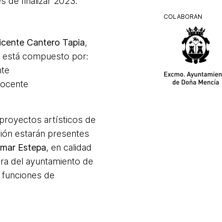
 de finalizar 2023.
COLABORAN
icente Cantero Tapia
,
a está compuesto por:
nte
 docente
 proyectos artísticos de
ación estarán presentes
mar Estepa
, en calidad
ura del ayuntamiento de
n funciones de