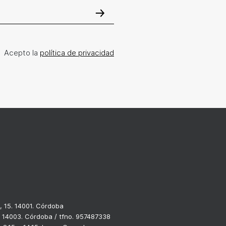
Acepto la
política de privacidad
, 15. 14001. Córdoba
. 14003. Córdoba / tfno. 957487338